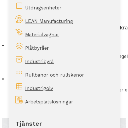
Utdragsenheter
LEAN Manufacturing
Skrä
Materialvagnar
Plåtbyråer
Med ett serviceavtal får ni reg
Industribyrå
Rullbanor och rullskenor
Industrigolv
Vi anpassar avtalet efter 
Arbetsplatslösningar
Tjänster