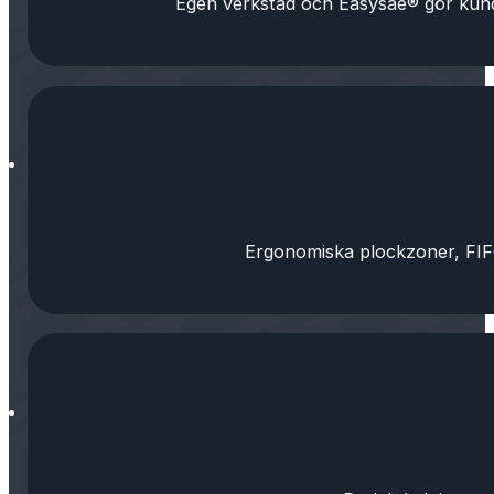
Egen verkstad och Easysae® gör kunda
Ergonomiska plockzoner, FIFO