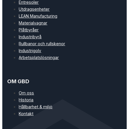
Entresoler
Utdragsenheter
LEAN Manufacturing
Materialvagnar
Plåtbyråer
Industribyrå
Rullbanor och rullskenor
Industrigolv
Arbetsplatslösningar
OM GBD
Om oss
Historia
Hållbarhet & miljö
Kontakt