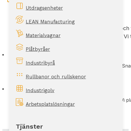
Utdragsenheter
LEAN Manufacturing
En lösning är klar först när den är installerad och
Materialvagnar
och effektivt. Vi
Plåtbyråer
Industribyrå
Sna
Rullbanor och rullskenor
Industrigolv
Vi p
Arbetsplatslösningar
Tjänster