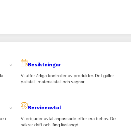
GBD gör hela jobbet – En
omställning
Att ställa om eller optimera en produktionslina 
Därför erbjuder vi en komplett helhetstjänst 
Besiktningar
Design i 3D:
Vi visualiserar era idéer i CAD. Nä
designtiden.
la
Vi utför årliga kontroller av produkter. Det gäller
pallställ, materialställ och vagnar.
Ingen egen montering krävs:
Slipp lägga värd
allt helt färdigbyggt.
Skräddarsytt efter er verksamhet:
Inga stan
Serviceavtal
Vi anpassar vagnar, materialfasader och FIFO-
ke i
Vi erbjuder avtal anpassade efter era behov. De
säkrar drift och lång livslängd.
Lokal produktion för snabb leverans:
All kon