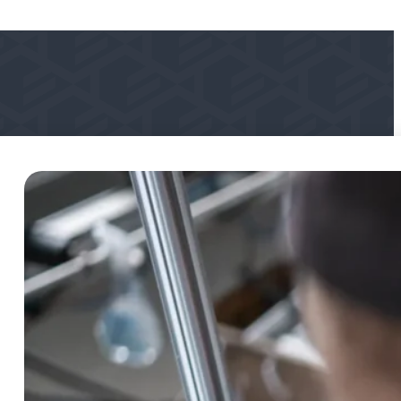
 produktion med Easysae® – Det smarta aluminiumsyste
ing