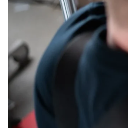
ng med GBD!
er.
tark, flexibel och lättbyggd lösning som sparar både 
ialvagnar, smidiga lagervagnar eller ergonomiska
t skapa ett optimalt materialflöde. Med endast ett fåta
ing – du får snabba resultat och en kompromisslöst st
u igång och klarar göra 90% av lösningarna