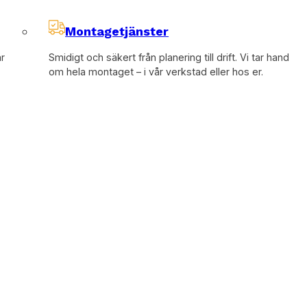
garanterar högsta kvalitet och korta ledtider.
Montagetjänster
år
Smidigt och säkert från planering till drift. Vi tar hand
om hela montaget – i vår verkstad eller hos er.