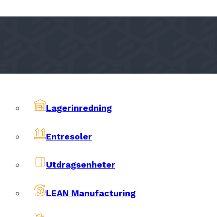
Lagerinredning
Effektivisera din
uring
LEAN Manufactur
Entresoler
Utdragsenheter
Läs mer
LEAN Manufacturing