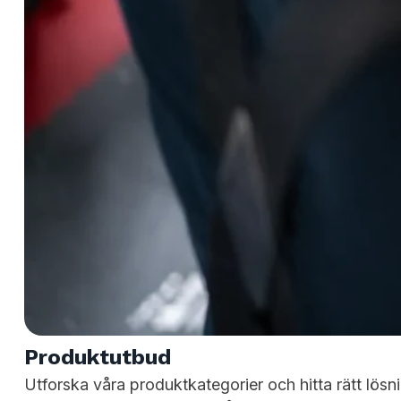
n:
35 mm diameter med hög motståndskraft mot böjni
ponenter:
Ger dig enkelhet och ekonomi i byggandet
a varianter
pår:
enkel montering av kopplingar och tillbehör.
gar:
maximal byggfrihet i alla riktningar.
ingar är pressgjuten metall vilket inte deformerar sig 
ingar vilket ger en trygg och lång livslängd
r företag som vill:
Produktutbud
t inom arbetsstationer och vagnar
Utforska våra produktkategorier och hitta rätt lösnin