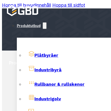
Hoppa till huvudinnehåll
Hoppa till sidfot
Produktutbud
Plåtbyråer
Produktutbud
LEAN Manufact
Industribyrå
Rullbanor & rullskenor
Industrigolv