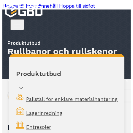
Hoppa till huvudinnehåll
Hoppa till sidfot
Produktutbud
Rullbanor och rullskenor
Produktutbud
Rullbanor och rullskenor för industri, monteringsliner 
Läs mer
Pallställ för enklare materialhantering
Lagerinredning
Rullbanor och rullskenor
Entresoler