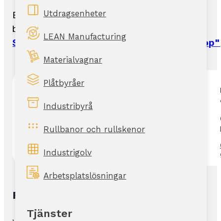
Utdragsenheter
Berätta för oss vad era utmaningar
består av så tar vi fram rätt produkt.
LEAN Manufacturing
Se mer om våra rullskenor i detalj i vår "Shop"
Materialvagnar
Plåtbyråer
Industribyrå
Rullbanor och rullskenor
Industrigolv
Arbetsplatslösningar
Rullskenor för lådor och kartonger
Tjänster