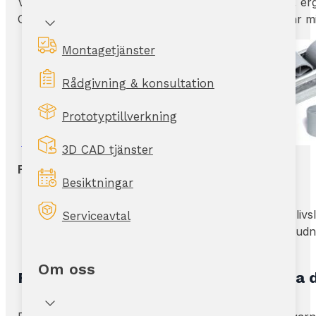
Våra rullskenor är utvecklade för att skapa smidiga, er
Genom att integrera rullskenor i era logistiklösningar 
Montagetjänster
Rådgivning & konsultation
Prototyptillverkning
3D CAD tjänster
Fördelar med våra rullskenor:
Besiktningar
Snabb och smidig installation med enkla clips
Hög kvalitet och robust konstruktion för lång livs
Serviceavtal
Tysta. Materialet i våra rullskenor håller ner ljud
Ergonomiskt och kostnadseffektivt alternativ
Om oss
Rullbanor för pallgods – Effektivisera 