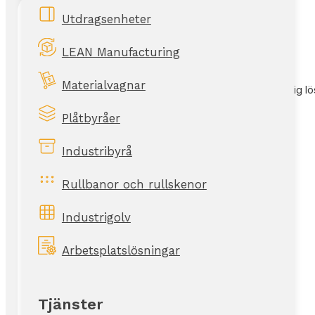
Utdragsenheter
LEAN Manufacturing
Rådgivning & konsultation
Materialvagnar
Oavsett storlek på bolag så hjälper vi er från idé till färdig
Plåtbyråer
Industribyrå
Rullbanor och rullskenor
Industrigolv
Arbetsplatslösningar
Tjänster