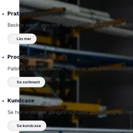
Prata med en expert
Beskriv varor, ytor och mål så räknar vi fram rätt stä
Läs mer
Produktutbud
Pallställ, utdragsenheter, rullbanor och arbetsstation
Se sortiment
Kundcase
Se hur vi minskat gångyta och ökat plockhastighet. Före/
Se kundcase