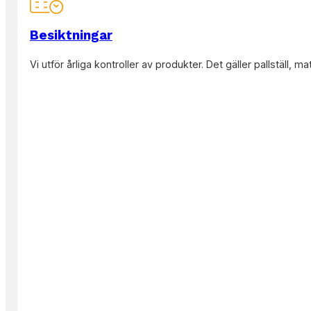
Besiktningar
Läs mer
Vi utför årliga kontroller av produkter. Det gäller pallställ, ma