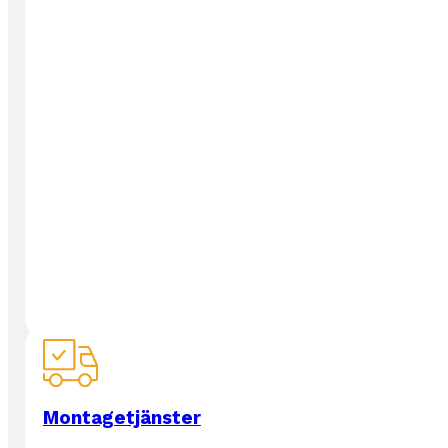
Montagetjänster
Läs mer