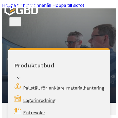
Hoppa till huvudinnehåll
Hoppa till sidfot
Våra tjänster
Produktutbud
Med vår långa erfarenhet tillsammans med våra unika p
materialhantering, internlogistik, montering & produktio
Pallställ för enklare materialhantering
Lagerinredning
Entresoler