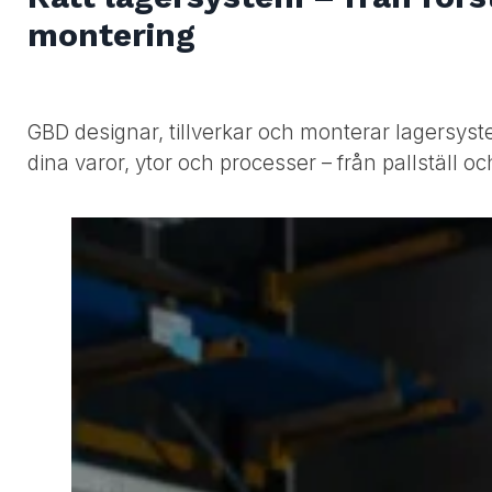
montering
GBD designar, tillverkar och monterar lagersyste
dina varor, ytor och processer – från pallställ o