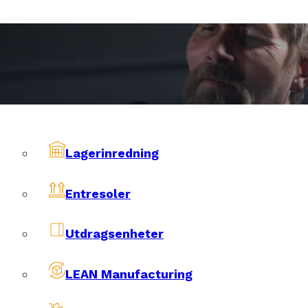
ar
Lagerinredning
Entresoler
Utdragsenheter
LEAN Manufacturing