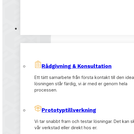
Tjänster
Kontakta oss
GBD Lagersystem
Rådgivning & Konsultation
Ett tätt samarbete från första kontakt till den idea
016-125430
lösningen står färdig, vi är med er genom hela
gbd@gbd.se
processen.
Prototyptillverkning
Vi tar snabbt fram och testar lösningar. Det kan s
vår verkstad eller direkt hos er.