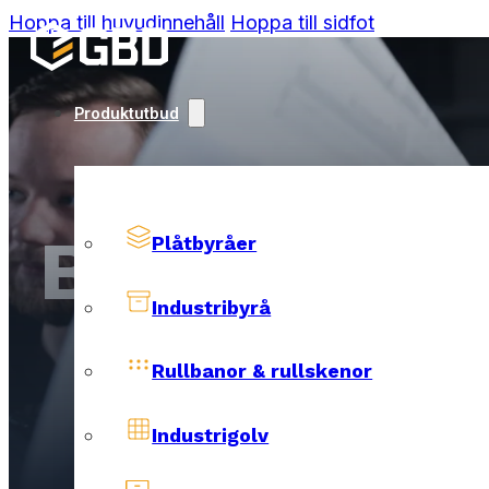
Hoppa till huvudinnehåll
Hoppa till sidfot
Produktutbud
Besiktning
Plåtbyråer
Industribyrå
Rullbanor & rullskenor
Industrigolv