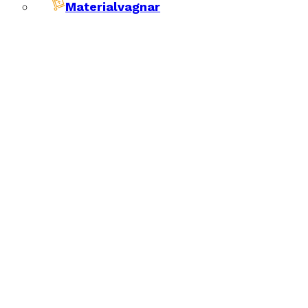
Materialvagnar
siktningar av
llställ, materialställ