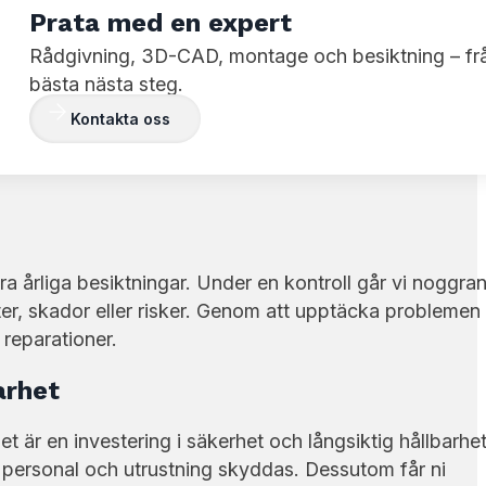
Prata med en expert
Rådgivning, 3D-CAD, montage och besiktning – f
bästa nästa steg.
Kontakta oss
ksamheter, och säkerheten får aldrig kompromissas. G
vi att era pallställ, materialställ och vagnslösningar är
öra årliga besiktningar. Under en kontroll går vi noggran
er, skador eller risker. Genom att upptäcka problemen i
reparationer.
arhet
et är en investering i säkerhet och långsiktig hållbarhet
e personal och utrustning skyddas. Dessutom får ni