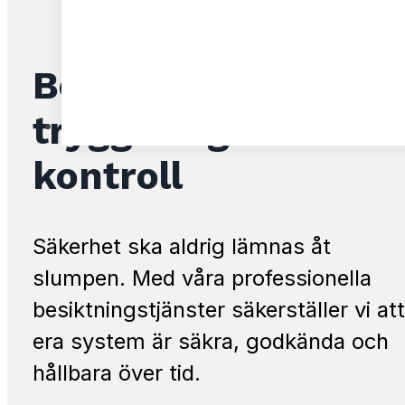
Besiktningar –
trygghet genom
Kontakt
kontroll
Säkerhet ska aldrig lämnas åt
slumpen. Med våra professionella
besiktningstjänster säkerställer vi att
era system är säkra, godkända och
hållbara över tid.