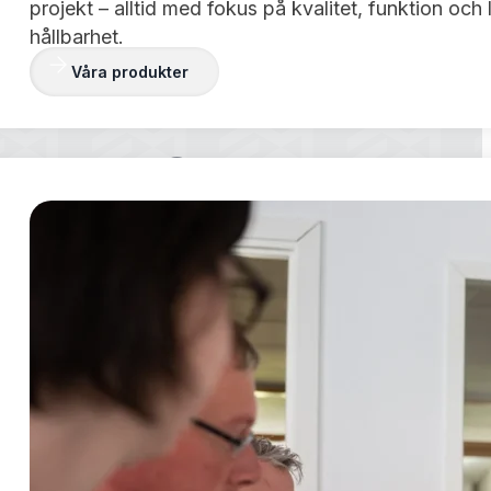
projekt – alltid med fokus på kvalitet, funktion och 
hållbarhet.
Våra produkter
 veta mer om
änster?
a system klara för drift – och kan när
a med montageteam på plats hos er.
i en partner som tar ansvar hela vägen.