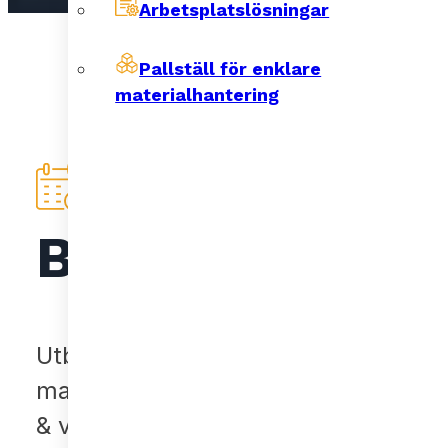
Arbetsplatslösningar
Pallställ för enklare
materialhantering
Besiktningar
Utbildad personal som utför årliga be
materialhanteringsprodukter så som pa
& vagnslösningar.