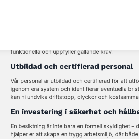
Säkerhet utan kompromisser
Materialhantering är en central del av många ver
våra professionella besiktningstjänster säkerställer 
funktionella och uppfyller gällande krav.
Utbildad och certifierad personal
Vår personal är utbildad och certifierad för att utf
igenom era system och identifierar eventuella brist
kan ni undvika driftstopp, olyckor och kostsamma 
En investering i säkerhet och hållb
En besiktning är inte bara en formell skyldighet – d
hjälper er att skapa en trygg arbetsmiljö, där båd