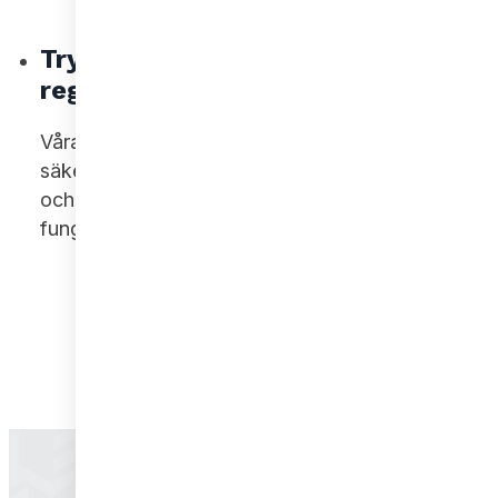
Trygghet genom
Före
regelbunden kontroll
de u
Våra certifierade besiktningar
Genom t
säkerställer att pallställ, materialställ
minskar 
och vagnslösningar är säkra,
olyckor
fungerande och uppfyller alla krav.
en säkr