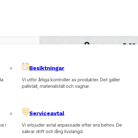
Vill du
våra tj
Besiktningar
Vi levererar färdig
la
Vi utför årliga kontroller av produkter. Det gäller
pallställ, materialställ och vagnar.
det behövs bemann
Väljer ni oss får n
Serviceavtal
Läs mer
ke i
Vi erbjuder avtal anpassade efter era behov. De
säkrar drift och lång livslängd.