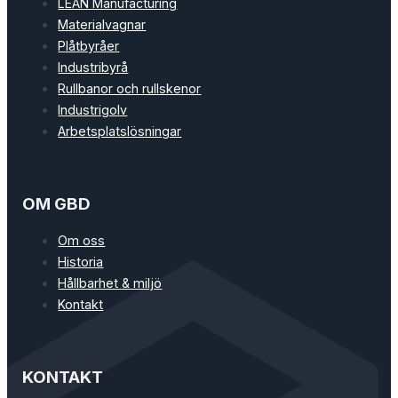
LEAN Manufacturing
Materialvagnar
Plåtbyråer
Industribyrå
Rullbanor och rullskenor
Industrigolv
Arbetsplatslösningar
OM GBD
Om oss
Historia
Hållbarhet & miljö
Kontakt
KONTAKT