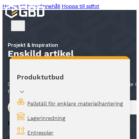
Hoppa till huvudinnehåll
Hoppa till sidfot
Projekt & Inspiration
Enskild artikel
Produktutbud
GBD har vuxit tillsammans med svensk industri. Varje m
för våra kunder.
Pallställ för enklare materialhantering
Läs artikeln
Lagerinredning
Enskild artikel
Entresoler
Lorem ipsum dolor sit